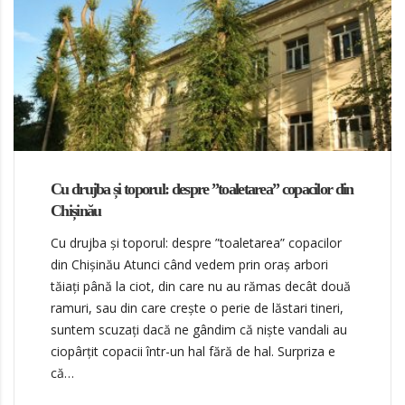
Cu drujba și toporul: despre ”toaletarea” copacilor din
Chișinău
Cu drujba și toporul: despre ”toaletarea” copacilor
din Chișinău Atunci când vedem prin oraș arbori
tăiați până la ciot, din care nu au rămas decât două
ramuri, sau din care crește o perie de lăstari tineri,
suntem scuzați dacă ne gândim că niște vandali au
ciopârțit copacii într-un hal fără de hal. Surpriza e
că…